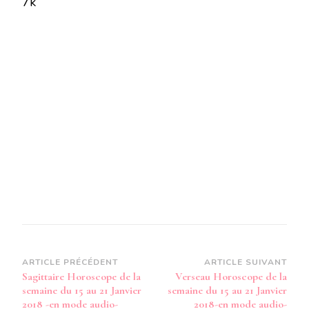
7k
LA
SEMAINE
DU
15
AU
21
JANVIER
2018-
EN
MODE
AUDIO-
Navigation
ARTICLE PRÉCÉDENT
ARTICLE SUIVANT
Sagittaire Horoscope de la
Verseau Horoscope de la
d’article
semaine du 15 au 21 Janvier
semaine du 15 au 21 Janvier
2018 -en mode audio-
2018-en mode audio-