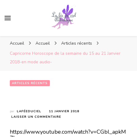
Accueil
Accueil
Articles récents
Capricorne Horoscope de la semaine du 15 au 21 Janvier
2018-en mode audio-
ARTICLES RÉCENTS
Capricorne Horoscope de la semaine du 15 au 21 Janvier 2018-en mode audio-
par
LAFÉEDUCIEL
11 JANVIER 2018
SUR
LAISSER UN COMMENTAIRE
CAPRICORNE
HOROSCOPE
https://www.youtube.com/watch?v=CGbl_apkM
DE