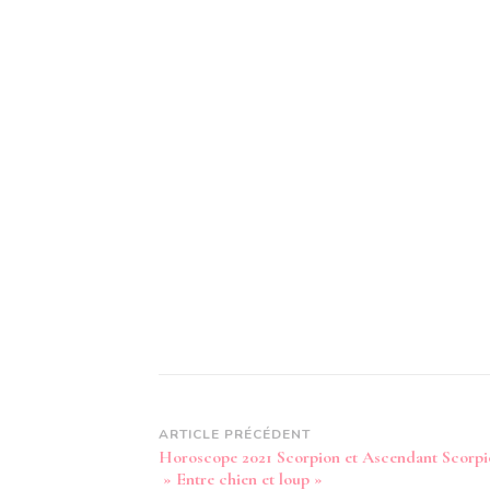
Navigation
ARTICLE PRÉCÉDENT
Horoscope 2021 Scorpion et Ascendant Scorpi
d’article
» Entre chien et loup »