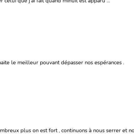
er celui que j’ai fait quand minuit est apparu …
aite le meilleur pouvant dépasser nos espérances .
mbreux plus on est fort , continuons à nous serrer et n