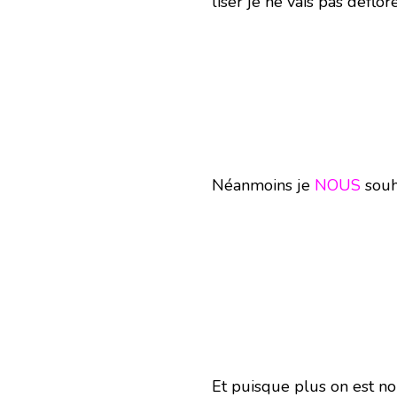
liser je ne vais pas déflor
Néanmoins je
NOUS
souh
Et puisque plus on est no