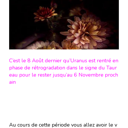
RÉTROGRADE
EN
TAUREAU
SUR
VOTRE
SIGNE
C’est le 8 Août dernier qu’Uranus est rentré en
phase de rétrogradation dans le signe du Taur
eau pour le rester jusqu’au 6 Novembre proch
ain
Au cours de cette période vous allez avoir le v