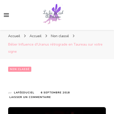
Accueil
Accueil
Non classé
Bélier Influence d’Uranus rétrograde en Taureau sur votre
signe
NON CLASSÉ
Bélier Influence d’Uranus rétrograde en Taureau sur votre signe
par
LAFÉEDUCIEL
6 SEPTEMBRE 2018
SUR
LAISSER UN COMMENTAIRE
BÉLIER
INFLUENCE
D’URANUS