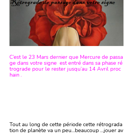
RÉTR
SUR
VOTR
SIGNE
–
EN
MODE
ÉCRIT
C’est le 23 Mars dernier que Mercure de passa
ge dans votre signe est entré dans sa phase ré
trograde pour le rester jusqu’au 14 Avril proc
hain .
Tout au long de cette période cette rétrograda
tion de planète va un peu…beaucoup …jouer av