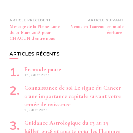
Navigation
ARTICLE PRÉCÉDENT
ARTICLE SUIVANT
Message de la Pleine Lune
Vénus en Taureau -en mode
d’article
du 31 Mars 2018 pour
écriture-
CHACUN d’entre nous
ARTICLES RÉCENTS
En mode pause
12 juillet 2026
Connaissance de soi Le signe du Cancer
a une importance capitale suivant votre
année de naissance
9 juillet 2026
Guidance Astrologique du 13 au 19
Juillet 2026 et aparté pour les Flammes