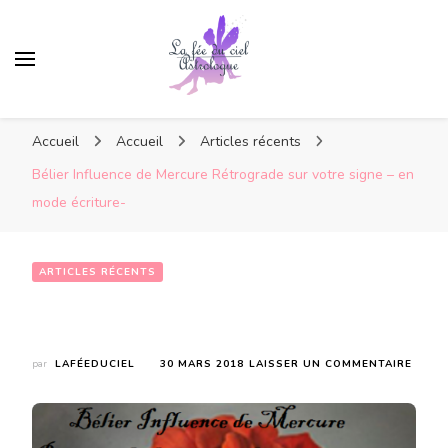
Accueil
Accueil
Articles récents
Bélier Influence de Mercure Rétrograde sur votre signe – en
mode écriture-
ARTICLES RÉCENTS
Bélier Influence de Mercure Rétrograde sur votre signe – en mode écriture-
SUR
par
LAFÉEDUCIEL
30 MARS 2018
LAISSER UN COMMENTAIRE
BÉLIE
INFL
DE
MERC