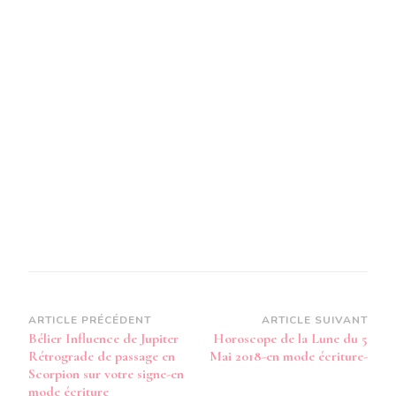
RÉTROG
EN
SCORPIO
SUR
VOTRE
SIGNE
–
EN
MODE
AUDIO-
Navigation
ARTICLE PRÉCÉDENT
ARTICLE SUIVANT
Bélier Influence de Jupiter
Horoscope de la Lune du 5
d’article
Rétrograde de passage en
Mai 2018-en mode écriture-
Scorpion sur votre signe-en
mode écriture