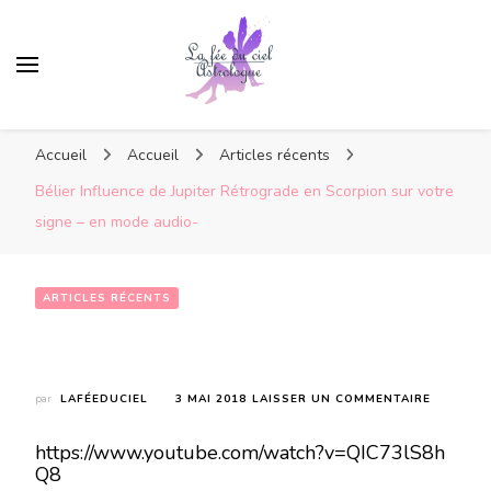
Accueil
Accueil
Articles récents
Bélier Influence de Jupiter Rétrograde en Scorpion sur votre
signe – en mode audio-
ARTICLES RÉCENTS
Bélier Influence de Jupiter Rétrograde en Scorpion sur votre signe – en mode audio-
SUR
par
LAFÉEDUCIEL
3 MAI 2018
LAISSER UN COMMENTAIRE
BÉLIER
INFLUEN
https://www.youtube.com/watch?v=QIC73lS8h
DE
Q8
JUPITER