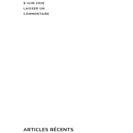
8 JUIN 2018
LAISSER UN
SUR
COMMENTAIRE
BÉLIER
HOROSCOPE
DE
LA
SEMAINE
DU
11
AU
17
JUIN
2018
–
EN
MODE
AUDIO-
ARTICLES RÉCENTS