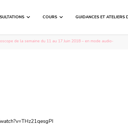
SULTATIONS
COURS
GUIDANCES ET ATELIERS 
roscope de la semaine du 11 au 17 Juin 2018 – en mode audio-
m/watch?v=THz21qesgPI