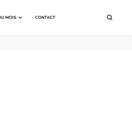
DU MOIS
CONTACT
Bélier Horoscope de la semaine du 11 au 17 Juin 2018 – en mode audio-