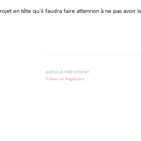
jet en tête qu’il faudra faire attenrion à ne pas avoir le
Navigation
ARTICLE PRÉCÉDENT
Vénus en Sagittaire
d’article