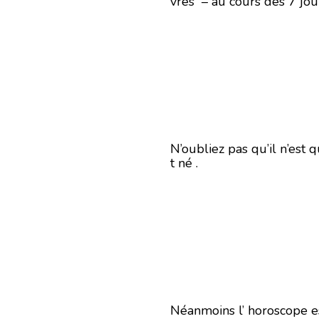
vres – au cours des 7 jour
N’oubliez pas qu’il n’est 
t né .
Néanmoins l’ horoscope es