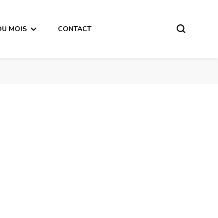
DU MOIS
CONTACT
Bélier Horoscope de la semaine du 7 au 13 Janvier 2019