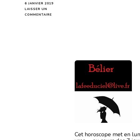
6 JANVIER 2019
LAISSER UN
SUR
COMMENTAIRE
BÉLIER
HOROSCOPE
DE
LA
SEMAINE
DU
7
AU
13
JANVIER
2019
Cet horoscope met en lumi