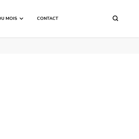
DU MOIS
CONTACT
Bélier Horoscope de la semaine du 18 au 24 Décembre 2017 – en mode audio