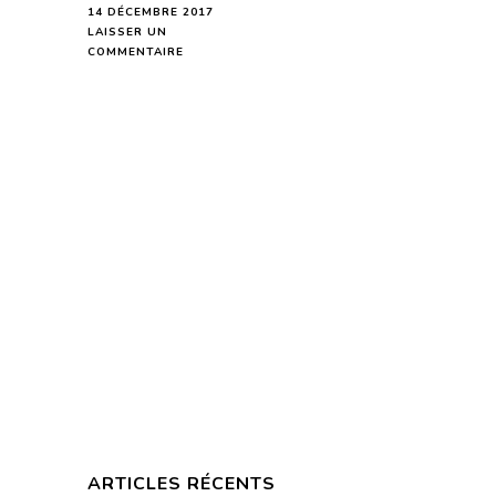
14 DÉCEMBRE 2017
LAISSER UN
SUR
COMMENTAIRE
BÉLIER
HOROSCOPE
DE
LA
SEMAINE
DU
18
AU
24
DÉCEMBRE
2017
–
EN
MODE
AUDIO
ARTICLES RÉCENTS