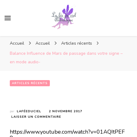
Accueil
Accueil
Articles récents
Balance Influence de Mars de passage dans votre signe –
en mode audio-
ARTICLES RÉCENTS
Balance Influence de Mars  de passage dans votre signe – en mode audio-
par
LAFÉEDUCIEL
2 NOVEMBRE 2017
SUR
LAISSER UN COMMENTAIRE
BALANCE
INFLUENCE
https://www.youtube.com/watch?v=01AQItPEF
DE