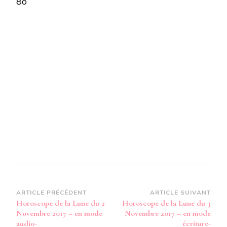
8o
MARS
DE
PASSAGE
DANS
VOTRE
SIGNE
–
EN
MODE
AUDIO-
Navigation
ARTICLE PRÉCÉDENT
ARTICLE SUIVANT
Horoscope de la Lune du 2
Horoscope de la Lune du 3
d’article
Novembre 2017 – en mode
Novembre 2017 – en mode
audio-
écriture-