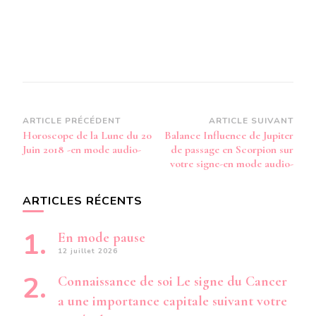
Navigation
ARTICLE PRÉCÉDENT
ARTICLE SUIVANT
Horoscope de la Lune du 20
Balance Influence de Jupiter
d’article
Juin 2018 -en mode audio-
de passage en Scorpion sur
votre signe-en mode audio-
ARTICLES RÉCENTS
En mode pause
12 juillet 2026
Connaissance de soi Le signe du Cancer
a une importance capitale suivant votre