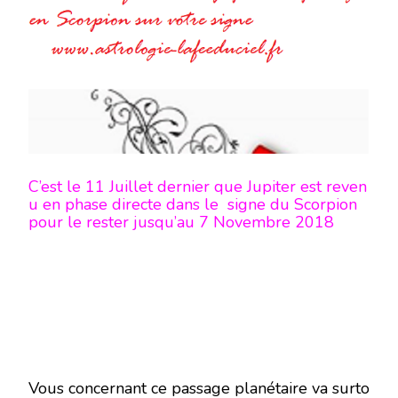
JUPITER
DE
PASSAGE
EN
SCORPION
SUR
VOTRE
SIGNE
-
EN
MODE
ÉCRITURE-
C’est le 11 Juillet dernier que Jupiter est reven
u en phase directe dans le signe du Scorpion
pour le rester jusqu’au 7 Novembre 2018
Vous concernant ce passage planétaire va surto