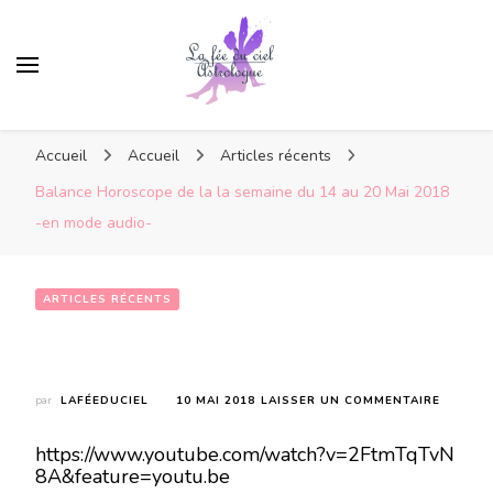
Accueil
Accueil
Articles récents
Balance Horoscope de la la semaine du 14 au 20 Mai 2018
-en mode audio-
ARTICLES RÉCENTS
Balance Horoscope de la la semaine du 14 au 20 Mai 2018 -en mode audio-
SUR
par
LAFÉEDUCIEL
10 MAI 2018
LAISSER UN COMMENTAIRE
BALANC
HOROS
https://www.youtube.com/watch?v=2FtmTqTvN
DE
8A&feature=youtu.be
LA