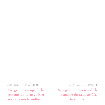
LA
SEMAIN
DU
14
AU
20
MAI
2018
-
EN
MODE
AUDIO-
Navigation
ARTICLE PRÉCÉDENT
ARTICLE SUIVANT
Vierge Horoscope de la
Scorpion Horoscope de la
d’article
semaine du 14 au 20 Mai
semaine du 14 au 20 Mai
2018- en mode audio-
2018- en mode audio-