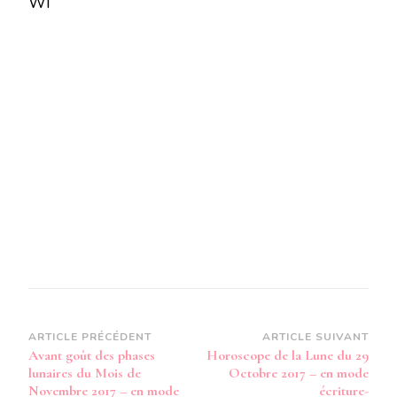
WI
PHASES
LUNAIRES
DU
MOIS
DE
NOVEMBRE
2017
-
EN
MODE
AUDIO-
Navigation
ARTICLE PRÉCÉDENT
ARTICLE SUIVANT
Avant goût des phases
Horoscope de la Lune du 29
d’article
lunaires du Mois de
Octobre 2017 – en mode
Novembre 2017 – en mode
écriture-