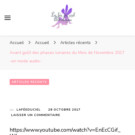
Accueil
Accueil
Articles récents
Avant goût des phases lunaires du Mois de Novembre 2017
-en mode audio-
ARTICLES RÉCENTS
Avant goût des phases lunaires du Mois de Novembre 2017 -en mode audio-
par
LAFÉEDUCIEL
28 OCTOBRE 2017
SUR
LAISSER UN COMMENTAIRE
AVANT
GOÛT
https://www.youtube.com/watch?v=EnEcCGif_
DES