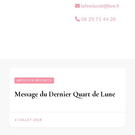
lafeeduciel@live.fr
06 25 71 44 26
ARTICLES RÉCENTS
Message du Dernier Quart de Lune du 6 Juillet 2018 pour les personnes dont le signe de la Balance est dignifié dans leur thème de naissance
4 JUILLET 2018