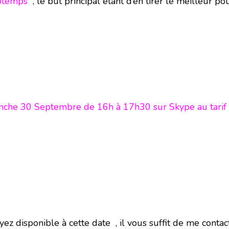
mptemps
, le but principal étant d’en tirer le meilleur po
manche 30 Septembre de 16h à 17h30 sur Skype au tarif
yez disponible à cette date , il vous suffit de me conta