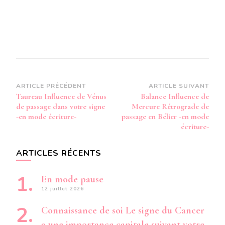
Navigation
ARTICLE PRÉCÉDENT
ARTICLE SUIVANT
Taureau Influence de Vénus
Balance Influence de
d’article
de passage dans votre signe
Mercure Rétrograde de
-en mode écriture-
passage en Bélier -en mode
écriture-
ARTICLES RÉCENTS
En mode pause
12 juillet 2026
Connaissance de soi Le signe du Cancer
a une importance capitale suivant votre