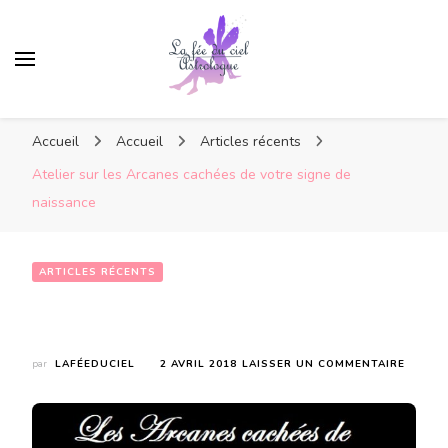
Accueil
Accueil
Articles récents
Atelier sur les Arcanes cachées de votre signe de
naissance
ARTICLES RÉCENTS
Atelier sur les Arcanes cachées de votre signe de naissance
SUR
par
LAFÉEDUCIEL
2 AVRIL 2018
LAISSER UN COMMENTAIRE
ATELIE
SUR
LES
ARCAN