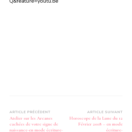
Q&feature=youtu.be
CACHÉES
DE
VOTRE
SIGNE
DE
NAISSANCE
-
EN
MODE
AUDIO-
Navigation
ARTICLE PRÉCÉDENT
ARTICLE SUIVANT
Atelier sur les Arcanes
Horoscope de la Lune du 12
d’article
cachées de votre signe de
Février 2018 – en mode
naissance-en mode écriture-
écriture-