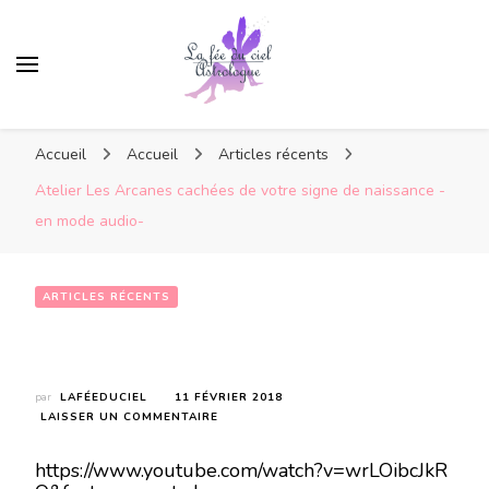
Accueil
Accueil
Articles récents
Atelier Les Arcanes cachées de votre signe de naissance -
en mode audio-
ARTICLES RÉCENTS
Atelier Les Arcanes cachées de votre signe de naissance -en mode audio-
par
LAFÉEDUCIEL
11 FÉVRIER 2018
SUR
LAISSER UN COMMENTAIRE
ATELIER
LES
https://www.youtube.com/watch?v=wrLOibcJkR
ARCANES