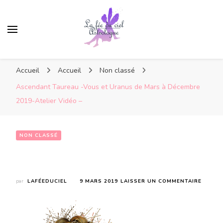
Accueil
Accueil
Non classé
Ascendant Taureau -Vous et Uranus de Mars à Décembre
2019-Atelier Vidéo –
NON CLASSÉ
Ascendant Taureau -Vous et Uranus de Mars à Décembre 2019-Atelier Vidéo –
SUR
par
LAFÉEDUCIEL
9 MARS 2019
LAISSER UN COMMENTAIRE
ASCEN
TAURE
-
VOUS