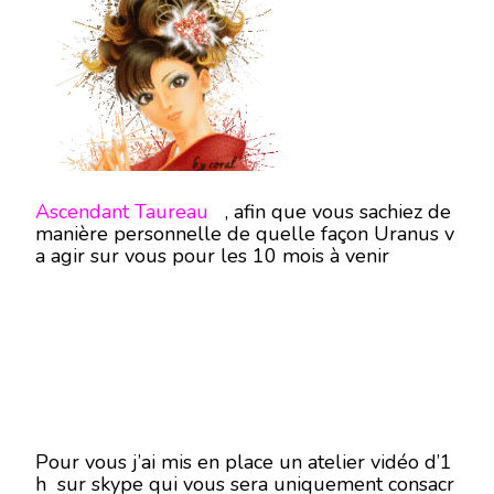
ET
URANU
DE
MARS
À
DÉCEM
2019-
ATELIE
VIDÉO
–
Ascendant Taureau
, afin que vous sachiez de
manière personnelle de quelle façon Uranus v
a agir sur vous pour les 10 mois à venir
Pour vous j’ai mis en place un atelier vidéo d’1
h sur skype qui vous sera uniquement consacr