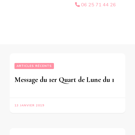
06 25 71 44 26
ARTICLES RÉCENTS
Message du 1er Quart de Lune du 14 Janvier 2019 pour les personnes nées Du 27 Décembre 1939 au 13 Avril 1940  Du 18 Juillet au 6 Décembre 1958  Du 5 Février au 12 Juillet 1977  Du 19 Septembre 1995 au 1er Février 1996
13 JANVIER 2019