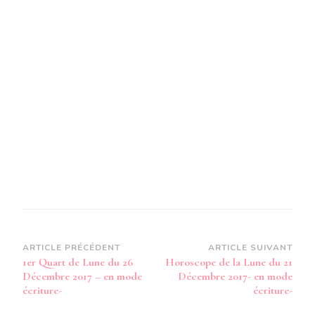
26
DÉCEMBRE
2017
-
EN
MODE
AUDIO-
Navigation
ARTICLE PRÉCÉDENT
ARTICLE SUIVANT
1er Quart de Lune du 26
Horoscope de la Lune du 21
d’article
Décembre 2017 – en mode
Décembre 2017- en mode
écriture-
écriture-