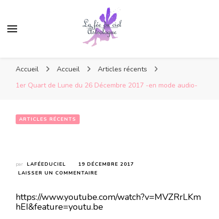
Accueil
Accueil
Articles récents
1er Quart de Lune du 26 Décembre 2017 -en mode audio-
ARTICLES RÉCENTS
1er Quart de Lune du 26 Décembre 2017 -en mode audio-
par
LAFÉEDUCIEL
19 DÉCEMBRE 2017
SUR
LAISSER UN COMMENTAIRE
1ER
QUART
https://www.youtube.com/watch?v=MVZRrLKm
DE
hEI&feature=youtu.be
LUNE
DU